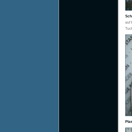
Sch
auf 
Tuch
Pla