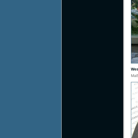
Wes
Maß