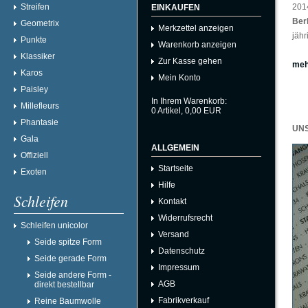
Streifen
2014
EINKAUFEN
Ber
Geometrix
Merkzettel anzeigen
jähr
Punkte
Warenkorb anzeigen
Klassiker
Zur Kasse gehen
meh
Karos
Mein Konto
Paisley
In Ihrem Warenkorb:
Millefleurs
0
Artikel,
0,00
EUR
Phantasie
UN
Gala
ALLGEMEIN
Offiziell
Startseite
Exoten
Hilfe
Schleifen
Kontakt
Widerrufsrecht
Schleifen unicolor
Versand
Seide spitze Form
Datenschutz
Seide gerade Form
Impressum
Seide andere Form -
AGB
direkt bestellbar
Fabrikverkauf
Reine Baumwolle