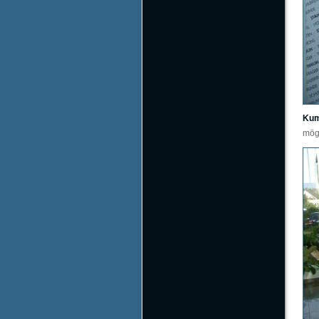
Ku
mög