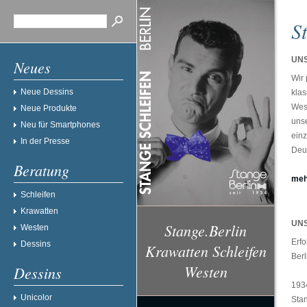
S
UN
Neues
Wir 
Neue Dessins
klas
Wes
Neue Produkte
unse
Neu für Smartphones
einz
In der Presse
Deu
Beratung
meh
Schleifen
Krawatten
UN
Stange.Berlin
Westen
Erf
Dessins
Krawatten Schleifen
Berl
Westen
Dessins
193
Unicolor
Sta