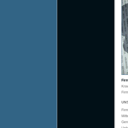
Fir
Kraw
Fir
UN
Firm
Mitt
Gen