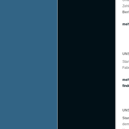
Unt
Zeh
Berl
meh
UN
Stan
Fabr
meh
find
UNS
Sta
dem