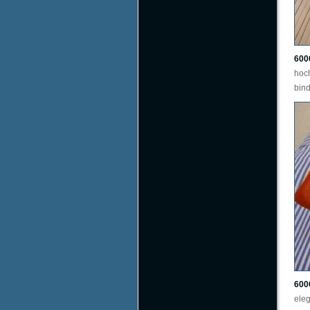
600
hoc
bind
600
ele