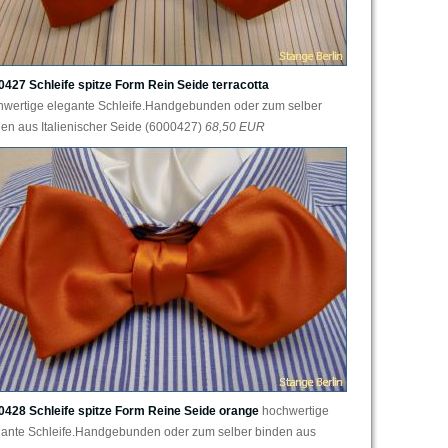
0427 Schleife spitze Form Rein Seide terracotta
hwertige elegante Schleife.Handgebunden oder zum selber
en aus Italienischer Seide (6000427)
68,50 EUR
0428 Schleife spitze Form Reine Seide orange
hochwertige
gante Schleife.Handgebunden oder zum selber binden aus