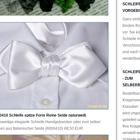
SCHLEIFE
VORGEB
Ganz einfa
binden Ihr
vor. Sie k
Schleife m
Verschlus
und nach 
verstellba
SCHLEIF
- ZUM
SELBERB
Bestellbar
Kragenwei
Klassiker:
wird ung
0410 Schleife spitze Form Reine Seide naturweiß
geliefert 
hwertige elegante Schleife.Handgebunden oder zum selber
Ihre Krag
en aus Italienischer Seide (6000410)
68,50 EUR
verstellt 
Schleife 