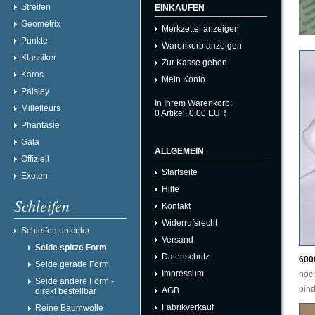
Streifen
EINKAUFEN
Geometrix
Merkzettel anzeigen
Punkte
Warenkorb anzeigen
Klassiker
Zur Kasse gehen
Karos
Mein Konto
Paisley
In Ihrem Warenkorb:
Millefleurs
0
Artikel,
0,00
EUR
Phantasie
Gala
ALLGEMEIN
Offiziell
Startseite
Exoten
Hilfe
Schleifen
Kontakt
Widerrufsrecht
Schleifen unicolor
Versand
Seide spitze Form
Datenschutz
600
Seide gerade Form
Impressum
hoc
Seide andere Form -
bind
AGB
direkt bestellbar
Fabrikverkauf
Reine Baumwolle