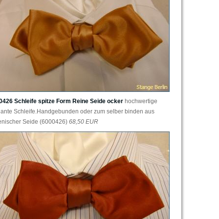
0426 Schleife spitze Form Reine Seide ocker
hochwertige
gante Schleife.Handgebunden oder zum selber binden aus
ienischer Seide (6000426)
68,50 EUR