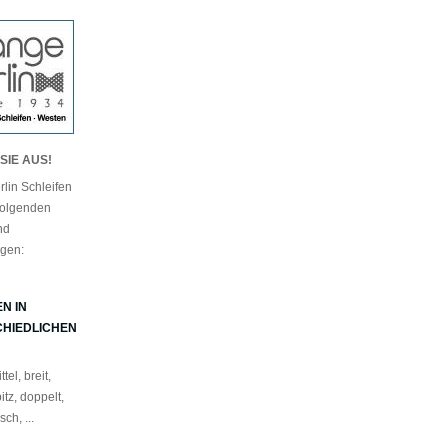
SIE AUS!
lin Schleifen
 folgenden
nd
gen:
N IN
HIEDLICHEN
tel, breit,
itz, doppelt,
ch, ...