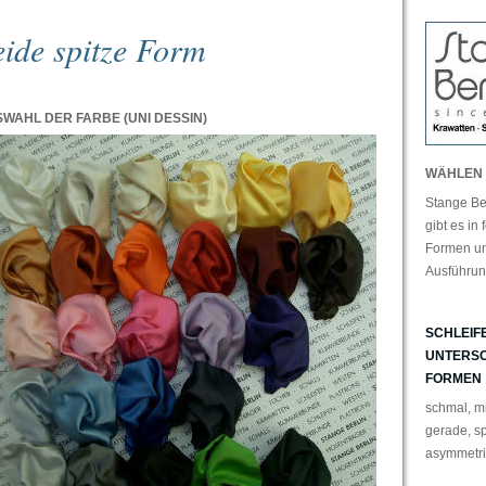
eide spitze Form
WAHL DER FARBE (UNI DESSIN)
WÄHLEN 
Stange Ber
gibt es in
Formen u
Ausführun
SCHLEIFE
UNTERSC
FORMEN
schmal, mit
gerade, sp
asymmetris