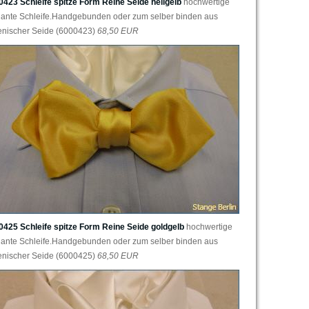
0423 Schleife spitze Form Reine Seide hellgelb
hochwertige
gante Schleife.Handgebunden oder zum selber binden aus
ienischer Seide (6000423)
68,50 EUR
0425 Schleife spitze Form Reine Seide goldgelb
hochwertige
gante Schleife.Handgebunden oder zum selber binden aus
ienischer Seide (6000425)
68,50 EUR