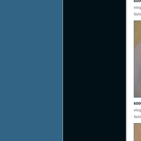
600
ele
Ital
600
ele
Ital