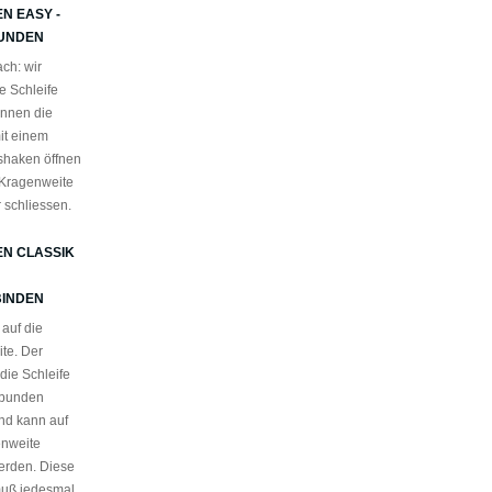
N EASY -
UNDEN
ch: wir
e Schleife
önnen die
it einem
shaken öffnen
Kragenweite
r schliessen.
EN CLASSIK
INDEN
 auf die
te. Der
 die Schleife
ebunden
und kann auf
enweite
werden. Diese
muß jedesmal