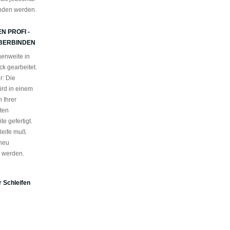
nden werden.
N PROFI -
BERBINDEN
enweite in
k gearbeitet.
r: Die
ird in einem
 Ihrer
ten
e gefertigt.
leife muß
neu
 werden.
 Schleifen