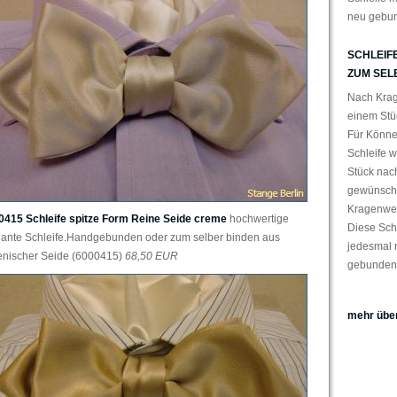
neu gebu
SCHLEIFE
ZUM SEL
Nach Krag
einem Stüc
Für Könne
Schleife w
Stück nach
gewünsch
Kragenweit
0415 Schleife spitze Form Reine Seide creme
hochwertige
Diese Sch
gante Schleife.Handgebunden oder zum selber binden aus
jedesmal 
ienischer Seide (6000415)
68,50 EUR
gebunden
mehr über