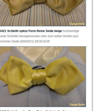
0421 Schleife spitze Form Reine Seide beige
hochwertige
gante Schleife.Handgebunden oder zum selber binden aus
ienischer Seide (6000421)
68,50 EUR