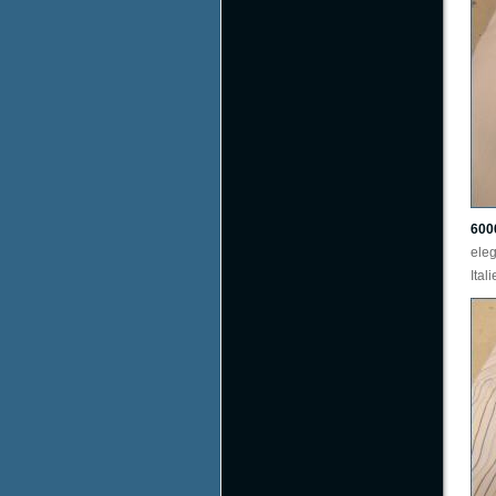
600
ele
Ital