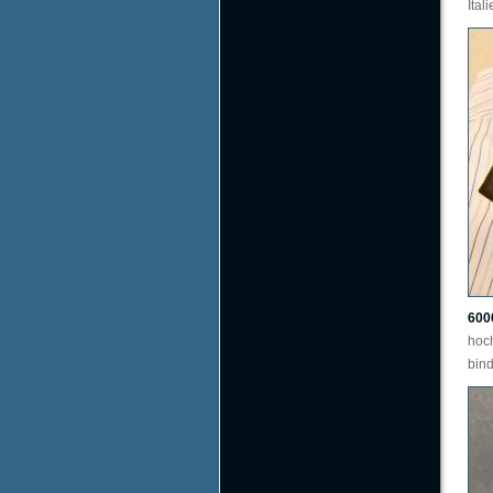
Ital
600
hoc
bind