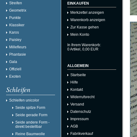
Streifen
EINKAUFEN
Geometrix
Merkzettel anzeigen
Punkte
Warenkorb anzeigen
Klassiker
Zur Kasse gehen
Karos
Mein Konto
Paisley
In Ihrem Warenkorb:
Millefleurs
0
Artikel,
0,00
EUR
Phantasie
Gala
ALLGEMEIN
Offiziell
Startseite
Exoten
Hilfe
Schleifen
Kontakt
Widerrufsrecht
Schleifen unicolor
Versand
Seide spitze Form
Datenschutz
Seide gerade Form
Impressum
Seide andere Form -
AGB
direkt bestellbar
Fabrikverkauf
Reine Baumwolle