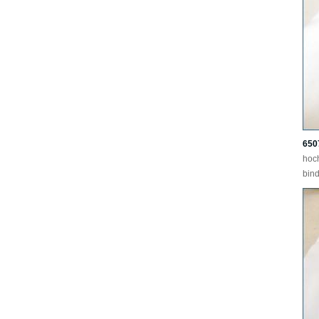
650
hoc
bind