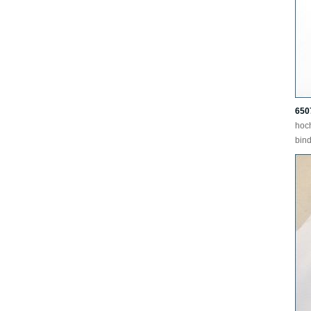
650
hoc
bind