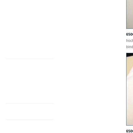
Schleifen gemustert
Seide gerade Form
Schleife andere Form -
direkt bestellbar
Seide andere Form -
mit Muster bestellbar
650
hoc
Video Schleife binden
bind
Krawatten
Krawatten unicolor
Seide schmal 5,5 cm
Seide breit 8,5 cm
Krawatten gemustert
Westen
Ziertücher
Kummerbunde
650