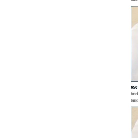
bind
650
hoc
bind