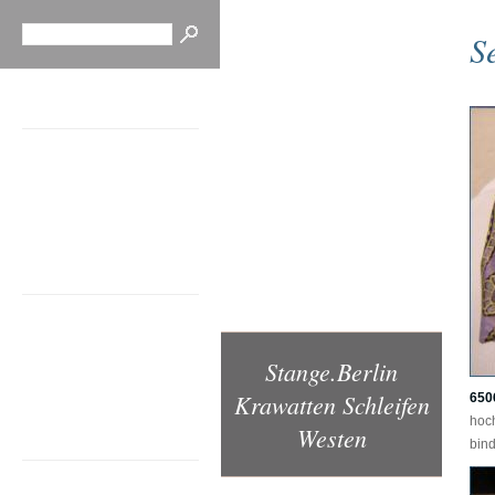
S
Neues
Neue Dessins
Neue Produkte
Neu für Smartphones
In der Presse
Beratung
Schleifen
Krawatten
Stange.Berlin
Westen
Dessins
Krawatten Schleifen
650
hoc
Westen
Dessins
bind
Unicolor