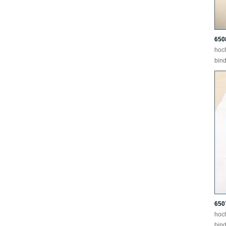
650
hoc
bind
650
hoc
bind