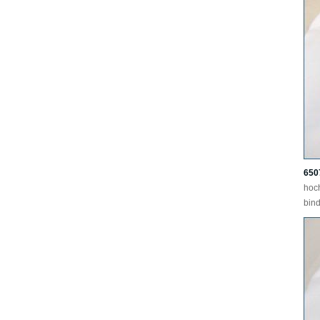
650
hoc
bind