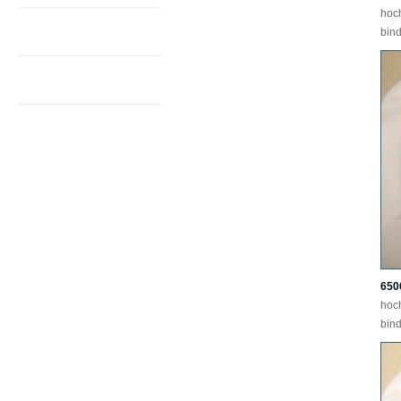
hoc
Über uns
bind
Lifestyle
Fliege oder Schleife
Schlips oder Krawatte
Westen im Osten
und mehr ...
Tücher
Kummerbunde
Schals
Plastrons
650
Firmenkrawatten
hoc
bind