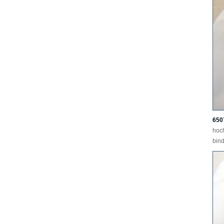
650
hoc
bind