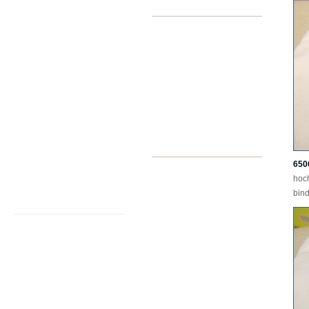
Streifen
EINKAUFEN
Geometrix
Merkzettel anzeigen
Punkte
Warenkorb anzeigen
Klassiker
Zur Kasse gehen
Karos
Mein Konto
Paisley
In Ihrem Warenkorb:
Millefleurs
0
Artikel,
0,00
EUR
Phantasie
Gala
ALLGEMEIN
Offiziell
650
Startseite
Exoten
hoc
Hilfe
bind
Schleifen
Kontakt
Widerrufsrecht
Schleifen unicolor
Versand
Seide spitze Form
Datenschutz
Seide gerade Form
Impressum
Seide andere Form -
AGB
direkt bestellbar
Fabrikverkauf
Reine Baumwolle