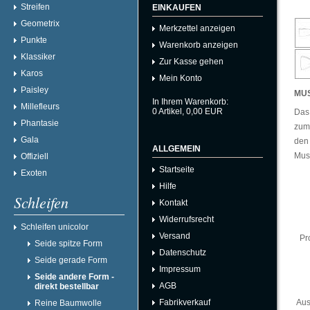
Streifen
EINKAUFEN
Geometrix
Merkzettel anzeigen
Punkte
Warenkorb anzeigen
Klassiker
Zur Kasse gehen
Karos
Mein Konto
Paisley
MU
In Ihrem Warenkorb:
Millefleurs
0
Artikel,
0,00
EUR
Das 
Phantasie
zum 
Gala
den 
ALLGEMEIN
Must
Offiziell
Startseite
Exoten
Hilfe
Schleifen
Kontakt
Widerrufsrecht
Schleifen unicolor
Versand
Pr
Seide spitze Form
Datenschutz
Seide gerade Form
Impressum
Seide andere Form -
AGB
direkt bestellbar
Fabrikverkauf
Aus
Reine Baumwolle