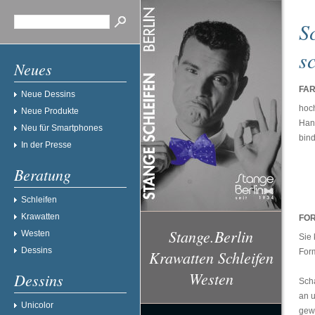
S
s
Neues
FAR
Neue Dessins
hoch
Neue Produkte
Han
Neu für Smartphones
bind
In der Presse
Beratung
Schleifen
Krawatten
FOR
Stange.Berlin
Westen
Sie 
Dessins
Krawatten Schleifen
For
Westen
Dessins
Scha
an u
Unicolor
gew