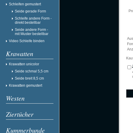
Schleifen gemustert
Pr
Seide gerade Form
Schleife andere Form -
direkt bestellbar
Seide andere Form -
mit Muster bestellbar
Aus
Video Schleife binden
Fo
Anz
Krawatten
Kau
Krawatten unicolor
Seide schmal 5,5 cm
Seide breit 8,5 cm
Krawatten gemustert
Westen
Ziertücher
Kummerbunde