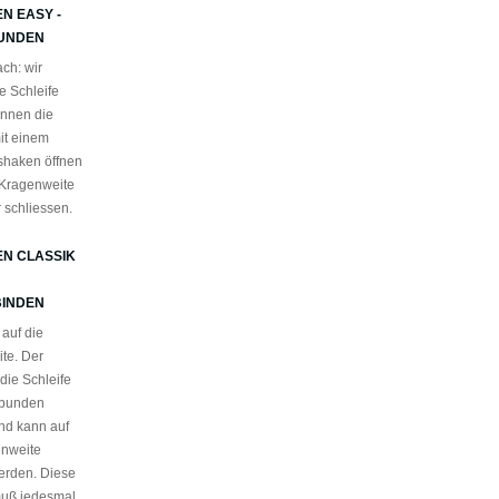
N EASY -
UNDEN
ch: wir
e Schleife
önnen die
it einem
shaken öffnen
Kragenweite
r schliessen.
EN CLASSIK
INDEN
 auf die
te. Der
 die Schleife
ebunden
und kann auf
enweite
werden. Diese
muß jedesmal