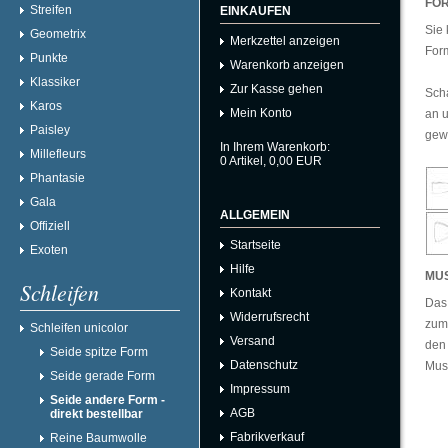
FOR
Streifen
EINKAUFEN
Sie 
Geometrix
Merkzettel anzeigen
For
Punkte
Warenkorb anzeigen
Klassiker
Zur Kasse gehen
Scha
Karos
Mein Konto
an u
Paisley
gew
In Ihrem Warenkorb:
Millefleurs
0
Artikel,
0,00
EUR
Phantasie
Gala
ALLGEMEIN
Offiziell
Startseite
Exoten
Hilfe
MU
Schleifen
Kontakt
Das 
Widerrufsrecht
zum 
Schleifen unicolor
Versand
den 
Seide spitze Form
Datenschutz
Must
Seide gerade Form
Impressum
Seide andere Form -
AGB
direkt bestellbar
Fabrikverkauf
Reine Baumwolle