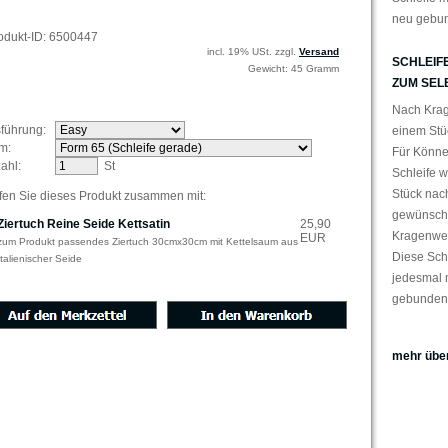
neu gebu
odukt-ID: 6500447
incl. 19% USt. zzgl.
Versand
SCHLEIFE
Gewicht: 45 Gramm
ZUM SEL
Nach Krag
führung:
einem Stüc
rm:
Für Könne
ahl:
St
Schleife w
Stück nach
fen Sie dieses Produkt zusammen mit:
gewünsch
Ziertuch Reine Seide Kettsatin
25,90
Kragenweit
EUR
zum Produkt passendes Ziertuch 30cmx30cm mit Kettelsaum aus
Diese Sch
Italienischer Seide
jedesmal 
gebunden
mehr über