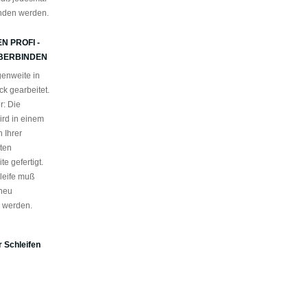
nden werden.
N PROFI -
BERBINDEN
enweite in
k gearbeitet.
r: Die
ird in einem
 Ihrer
ten
e gefertigt.
leife muß
neu
 werden.
 Schleifen