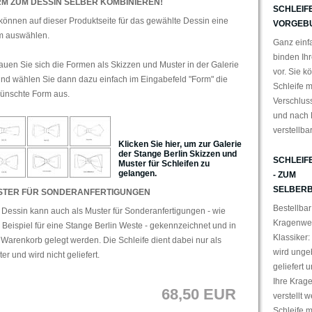
M ZUM DESSIN SELBER KOMBINIEREN!
SCHLEIFE
können auf dieser Produktseite für das gewählte Dessin eine
VORGEB
m auswählen.
Ganz einfa
binden Ihr
uen Sie sich die Formen als Skizzen und Muster in der Galerie
vor. Sie k
nd wählen Sie dann dazu einfach im Eingabefeld "Form" die
Schleife m
ünschte Form aus.
Verschlus
und nach 
verstellba
Klicken Sie hier, um zur Galerie
der Stange Berlin Skizzen und
SCHLEIF
Muster für Schleifen zu
gelangen.
- ZUM
SELBERB
STER FÜR SONDERANFERTIGUNGEN
Bestellbar
Dessin kann auch als Muster für Sonderanfertigungen - wie
Kragenwei
Beispiel für eine Stange Berlin Weste - gekennzeichnet und in
Klassiker:
Warenkorb gelegt werden. Die Schleife dient dabei nur als
wird ung
er und wird nicht geliefert.
geliefert 
Ihre Krag
68,50 EUR
verstellt 
Schleife 