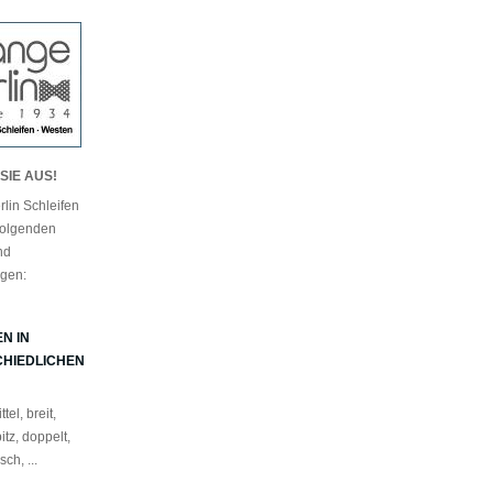
SIE AUS!
lin Schleifen
 folgenden
nd
gen:
N IN
HIEDLICHEN
tel, breit,
itz, doppelt,
ch, ...