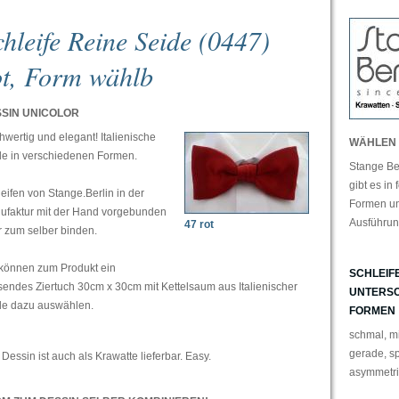
chleife Reine Seide (0447)
ot, Form wählb
SIN UNICOLOR
wertig und elegant! Italienische
WÄHLEN 
de in verschiedenen Formen.
Stange Ber
gibt es in
eifen von Stange.Berlin in der
Formen u
ufaktur mit der Hand vorgebunden
Ausführun
47 rot
 zum selber binden.
 können zum Produkt ein
SCHLEIFE
endes Ziertuch 30cm x 30cm mit Kettelsaum aus Italienischer
UNTERSC
de dazu auswählen.
FORMEN
schmal, mit
gerade, sp
Dessin ist auch als Krawatte lieferbar. Easy.
asymmetris