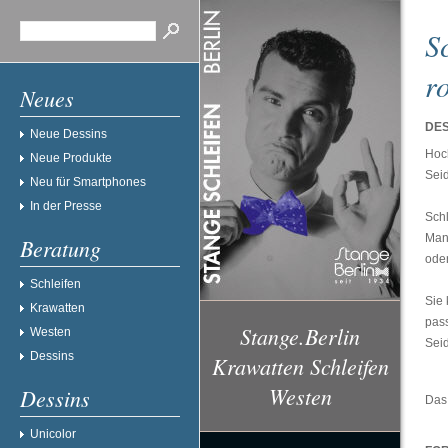
S
r
Neues
DES
Neue Dessins
Hoch
Neue Produkte
Sei
Neu für Smartphones
In der Presse
Schl
Man
Beratung
oder
Schleifen
Sie
Krawatten
pass
Stange.Berlin
Westen
Sei
Dessins
Krawatten Schleifen
Westen
Dessins
Das 
Unicolor